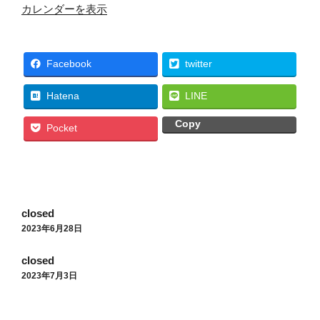
カレンダーを表示
Facebook
twitter
Hatena
LINE
Copy
Pocket
投
closed
稿
2023年6月28日
ナ
closed
ビ
2023年7月3日
ゲ
ー