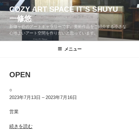
コ
COZY ART SPACE IT'S SHUYU
ン
一修悠
テ
ン
新鎌ヶ谷のアートギャラリーです。美術作品をご紹介する小さな
ツ
心地よいアート空間を作りたいと思っています。
へ
ス
メニュー
キ
ッ
プ
OPEN
OPEN
○
2023年7月13日
–
2023年7月16日
営業
続きを読む