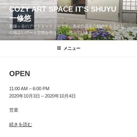
コ
COZY ART SPACE IT'S SHUYU
ン
一修悠
テ
ン
新鎌ヶ谷のアートギャラリーです。美術作品をご紹介する小さな
ツ
心地よいアート空間を作りたいと思っています。
へ
ス
メニュー
キ
ッ
プ
OPEN
OPEN
11:00 AM
–
6:00 PM
2020年10月3日
–
2020年10月4日
営業
続きを読む